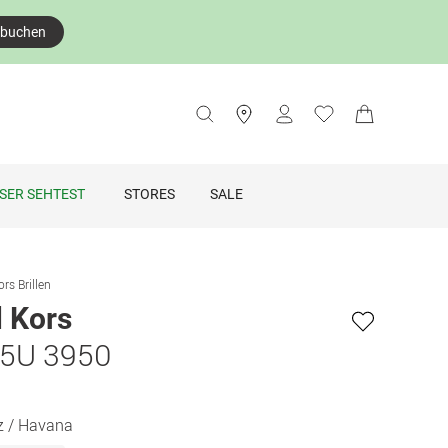
 buchen
SER SEHTEST
STORES
SALE
rs Brillen
 Kors
5U 3950
 / Havana