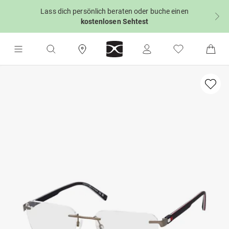
Lass dich persönlich beraten oder buche einen
kostenlosen Sehtest