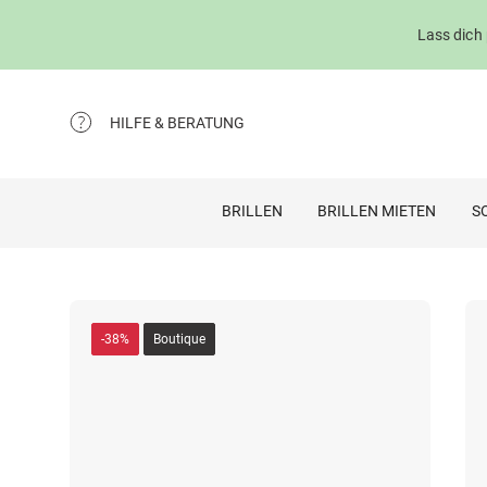
Lass dich
HILFE & BERATUNG
BRILLEN
BRILLEN MIETEN
S
-38%
Boutique