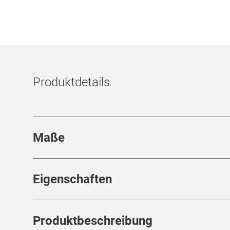
Produktdetails
Maße
Stegbreite
:
17
mm
Eigenschaften
Marke
:
Giorgio Armani
Produktbeschreibung