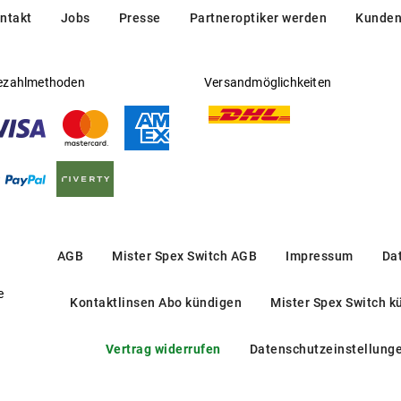
ntakt
Jobs
Presse
Partneroptiker werden
Kunden
ezahlmethoden
Versandmöglichkeiten
AGB
Mister Spex Switch AGB
Impressum
Da
e
Kontaktlinsen Abo kündigen
Mister Spex Switch k
Vertrag widerrufen
Datenschutzeinstellung
AR 71