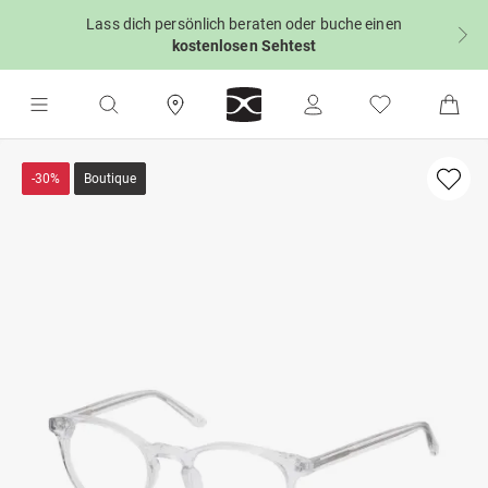
Lass dich persönlich beraten oder buche einen
kostenlosen Sehtest
-30%
Boutique