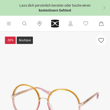
Lass dich persönlich beraten oder buche einen
kostenlosen Sehtest
-50%
Boutique