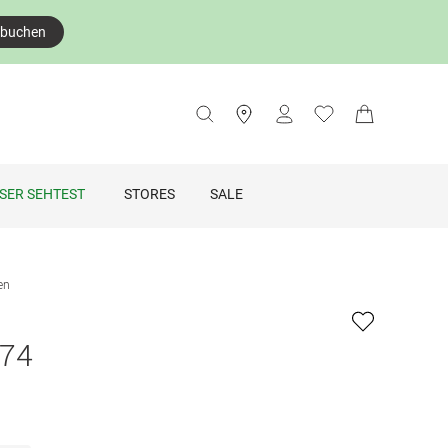
 buchen
SER SEHTEST
STORES
SALE
len
 74