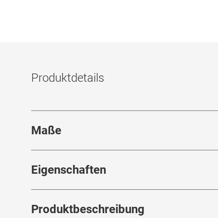
Produktdetails
Maße
Stegbreite
:
19
mm
Eigenschaften
Marke
:
L.G.R
Ra
Produktbeschreibung