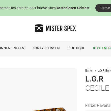
 persönlich beraten oder buche einen
kostenlosen Sehtest
Termin
ONNENBRILLEN
KONTAKTLINSEN
BOUTIQUE
KOSTENLO
Brillen
L.G.R Bril
L.G.R
CECILE
Farbe:
Havana