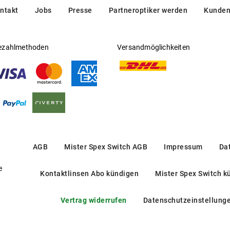
ntakt
Jobs
Presse
Partneroptiker werden
Kunden
ezahlmethoden
Versandmöglichkeiten
AGB
Mister Spex Switch AGB
Impressum
Da
e
Kontaktlinsen Abo kündigen
Mister Spex Switch k
Vertrag widerrufen
Datenschutzeinstellung
CECILE 74