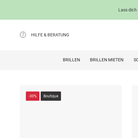
Lass dich
HILFE & BERATUNG
BRILLEN
BRILLEN MIETEN
S
-30%
Boutique