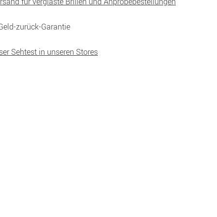
ersand für verglaste Brillen und Anprobebestellungen
Geld-zurück-Garantie
ser Sehtest in unseren Stores