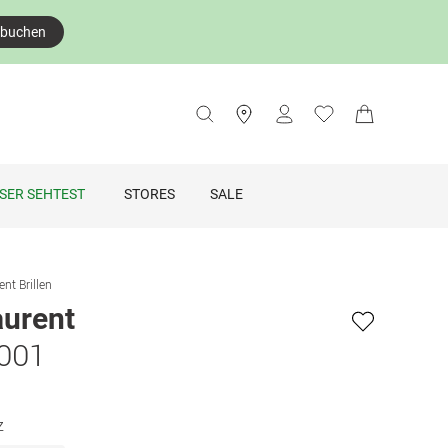
 buchen
SER SEHTEST
STORES
SALE
ent Brillen
aurent
 001
z