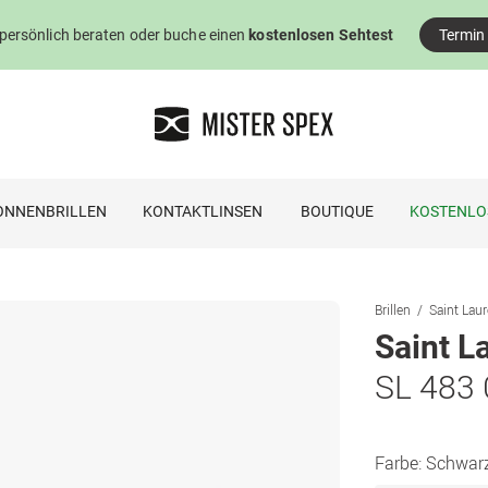
 persönlich beraten oder buche einen
kostenlosen Sehtest
Termin
ONNENBRILLEN
KONTAKTLINSEN
BOUTIQUE
KOSTENLO
Brillen
Saint Laur
Saint L
SL 483
Farbe:
Schwar