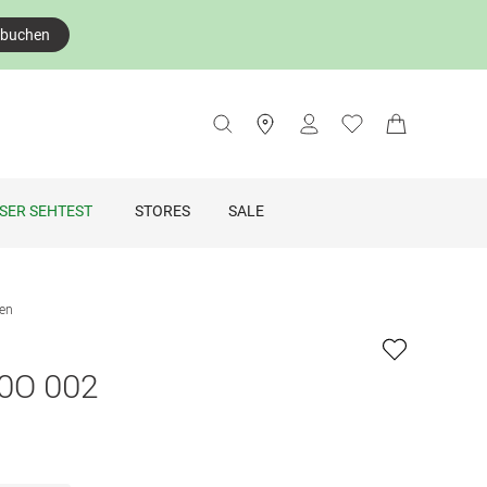
 buchen
SER SEHTEST
STORES
SALE
len
0O 002