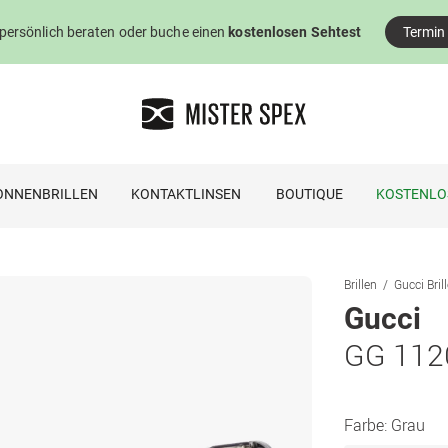
 persönlich beraten oder buche einen
kostenlosen Sehtest
Termin
ONNENBRILLEN
KONTAKTLINSEN
BOUTIQUE
KOSTENLO
Brillen
Gucci Bril
Gucci
GG 112
Farbe:
Grau