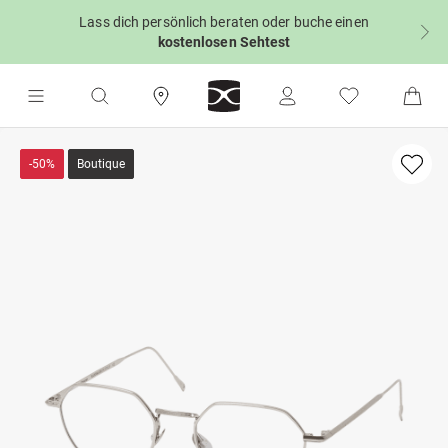
Lass dich persönlich beraten oder buche einen
kostenlosen Sehtest
-50%
Boutique