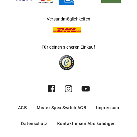
angenehmes Tragegefühl
Mehr über
erfährst Du
.
Monc
hier
Versandmöglichkeiten
Für deinen sicheren Einkauf
AGB
Mister Spex Switch AGB
Impressum
Datenschutz
Kontaktlinsen Abo kündigen