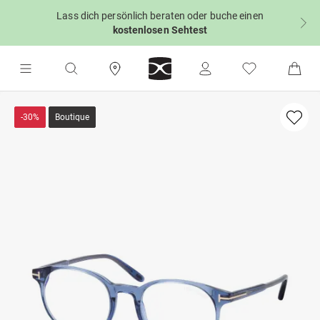
Lass dich persönlich beraten oder buche einen
kostenlosen Sehtest
-30%
Boutique