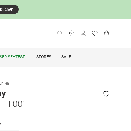
 buchen
SER SEHTEST
STORES
SALE
rillen
hy
11I 001
z