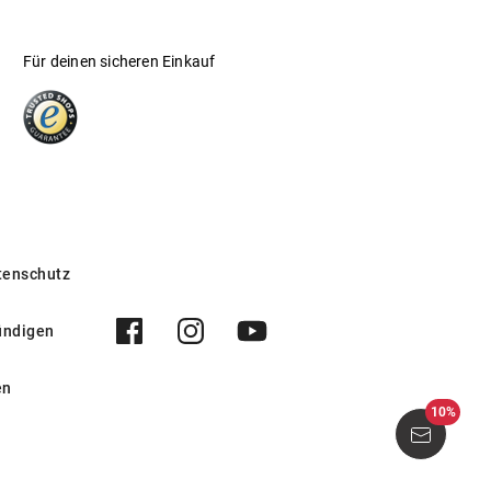
Für deinen sicheren Einkauf
tenschutz
ündigen
en
10%
425 3148