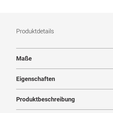
Produktdetails
Maße
Stegbreite
:
18
mm
Eigenschaften
Marke
:
Dolce&Gabbana
Produktbeschreibung
Produktnummer
:
7060567