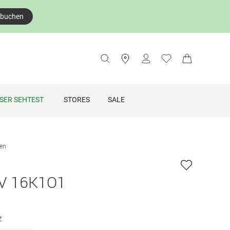
 buchen
SER SEHTEST
STORES
SALE
len
V 16K1O1
z