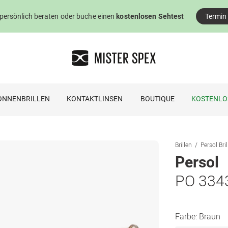
 persönlich beraten oder buche einen
kostenlosen Sehtest
Termin
ONNENBRILLEN
KONTAKTLINSEN
BOUTIQUE
KOSTENLO
Brillen
Persol Bri
Persol
PO 334
Farbe:
Braun