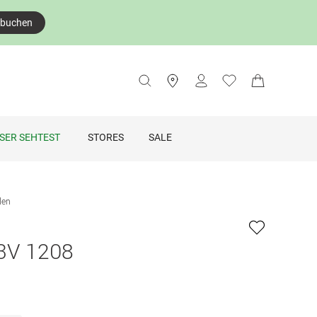
 buchen
SER SEHTEST
STORES
SALE
llen
3V 1208