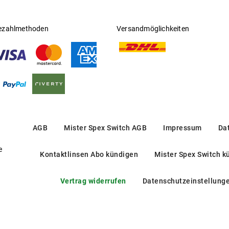
ezahlmethoden
Versandmöglichkeiten
AGB
Mister Spex Switch AGB
Impressum
Da
e
Kontaktlinsen Abo kündigen
Mister Spex Switch k
Vertrag widerrufen
Datenschutzeinstellung
PO 3343V 120