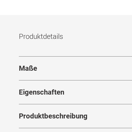
Produktdetails
Maße
Stegbreite
:
21
mm
Eigenschaften
Marke
:
Persol
Ra
Produktbeschreibung
Produktnummer
:
7134631
Fed