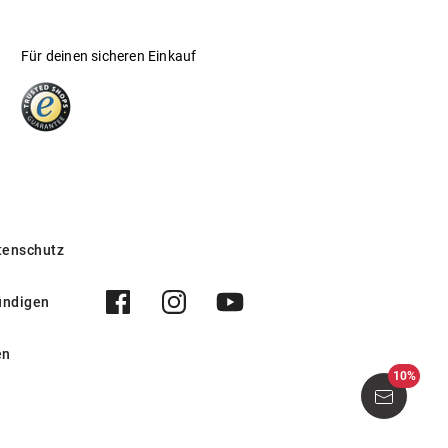
Für deinen sicheren Einkauf
tenschutz
ündigen
en
10%
8