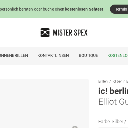
 persönlich beraten oder buche einen
kostenlosen Sehtest
Termin
ONNENBRILLEN
KONTAKTLINSEN
BOUTIQUE
KOSTENLO
Brillen
ic! berlin B
ic! berl
Elliot 
Farbe:
Silber /