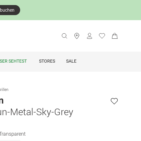
 buchen
SER SEHTEST
STORES
SALE
rillen
in
Gun-Metal-Sky-Grey
 Transparent