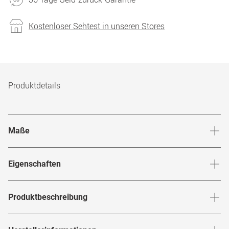
Kostenloser Sehtest in unseren Stores
Produktdetails
Maße
Stegbreite
:
15
mm
Glashö
Eigenschaften
Marke
:
Tom Ford
Produktbeschreibung
Produktnummer
:
7269101
Erfülle deinen Wunsch nach Einzigartigkeit mit der
FT