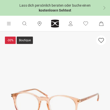
Lass dich persönlich beraten oder buche einen
kostenlosen Sehtest
-30%
Boutique