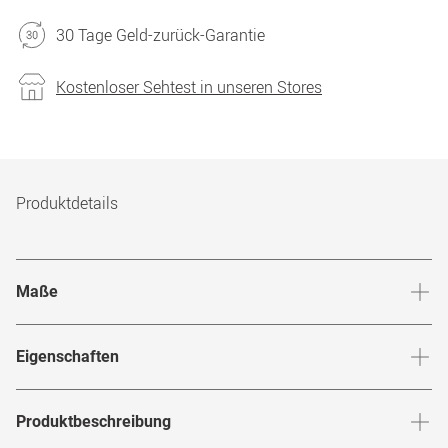
30 Tage Geld-zurück-Garantie
Kostenloser Sehtest in unseren Stores
Produktdetails
Maße
Stegbreite
:
18
mm
Glashö
Eigenschaften
Marke
:
Dolce&Gabbana
Produktbeschreibung