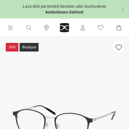
Lass dich persönlich beraten oder buche einen
kostenlosen Sehtest
-50%
Boutique