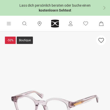
Lass dich persönlich beraten oder buche einen
kostenlosen Sehtest
-50%
Boutique