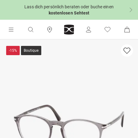
Lass dich persönlich beraten oder buche einen
kostenlosen Sehtest
-15%
Boutique