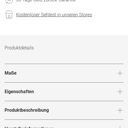
Kostenloser Sehtest in unseren Stores
Produktdetails
Maße
Stegbreite
:
19
mm
Glashö
Eigenschaften
Marke
:
Gucci
Produktbeschreibung
Produktnummer
:
7656230
Entdecke den wahren Gentleman in dir mit der
Gucci