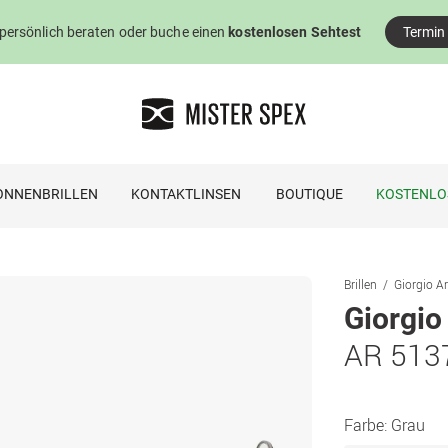
 persönlich beraten oder buche einen
kostenlosen Sehtest
Termin
ONNENBRILLEN
KONTAKTLINSEN
BOUTIQUE
KOSTENLO
Brillen
Giorgio Ar
Giorgio
AR 513
Farbe:
Grau