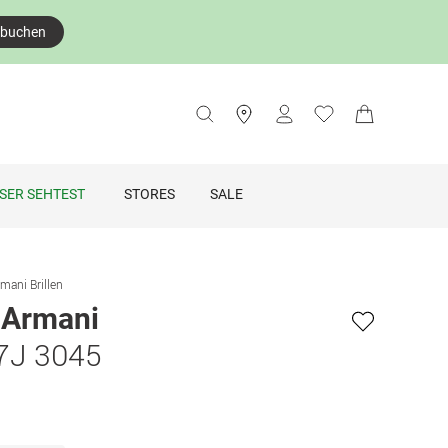
 buchen
SER SEHTEST
STORES
SALE
mani Brillen
 Armani
7J 3045