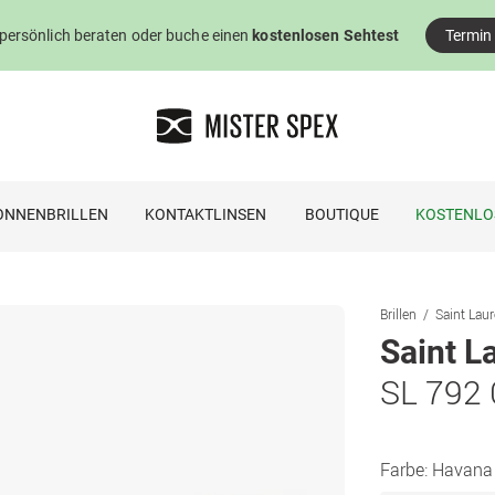
 persönlich beraten oder buche einen
kostenlosen Sehtest
Termin
ONNENBRILLEN
KONTAKTLINSEN
BOUTIQUE
KOSTENLO
Brillen
Saint Laur
Saint L
SL 792
Farbe:
Havana