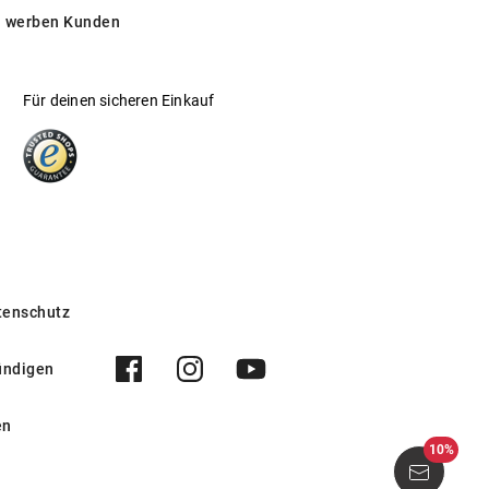
 werben Kunden
Für deinen sicheren Einkauf
tenschutz
ündigen
en
10%
 002