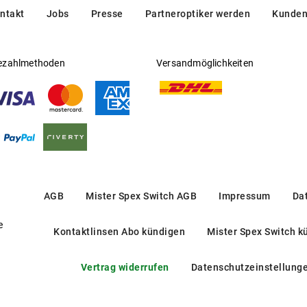
ntakt
Jobs
Presse
Partneroptiker werden
Kunden
ezahlmethoden
Versandmöglichkeiten
AGB
Mister Spex Switch AGB
Impressum
Da
e
Kontaktlinsen Abo kündigen
Mister Spex Switch k
Vertrag widerrufen
Datenschutzeinstellung
SL 792