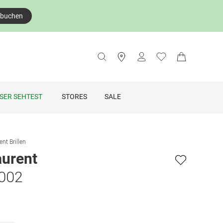
 buchen
SER SEHTEST
STORES
SALE
ent Brillen
aurent
 002