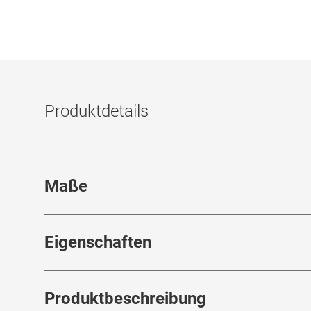
Produktdetails
Maße
Stegbreite
:
22
mm
Eigenschaften
Marke
:
Saint Laurent
Produktbeschreibung