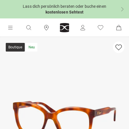
Lass dich persönlich beraten oder buche einen
kostenlosen Sehtest
Boutique
Neu