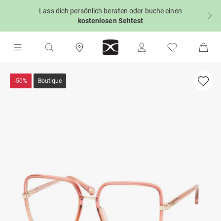
Lass dich persönlich beraten oder buche einen
kostenlosen Sehtest
-50%
Boutique