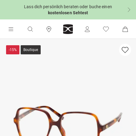
Lass dich persönlich beraten oder buche einen
kostenlosen Sehtest
-15%
Boutique