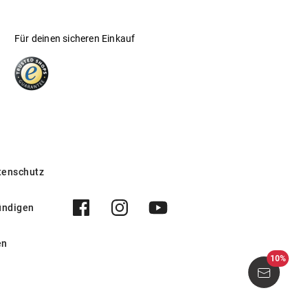
Für deinen sicheren Einkauf
tenschutz
ündigen
en
10%
O1