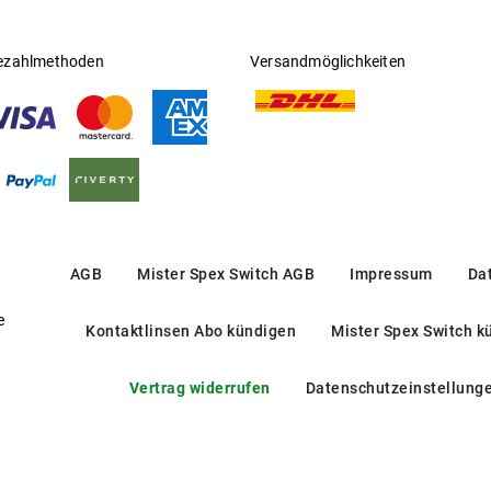
ezahlmethoden
Versandmöglichkeiten
AGB
Mister Spex Switch AGB
Impressum
Da
e
Kontaktlinsen Abo kündigen
Mister Spex Switch k
Vertrag widerrufen
Datenschutzeinstellung
PR 20ZV 16K1