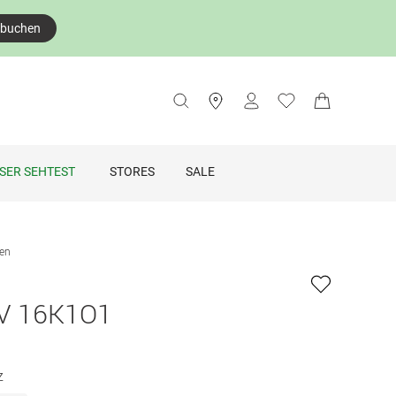
 buchen
SER SEHTEST
STORES
SALE
len
V 16K1O1
z