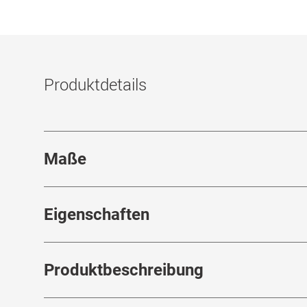
Produktdetails
Maße
Stegbreite
:
17
mm
Eigenschaften
Marke
:
Prada
Produktbeschreibung
Produktnummer
:
7845333