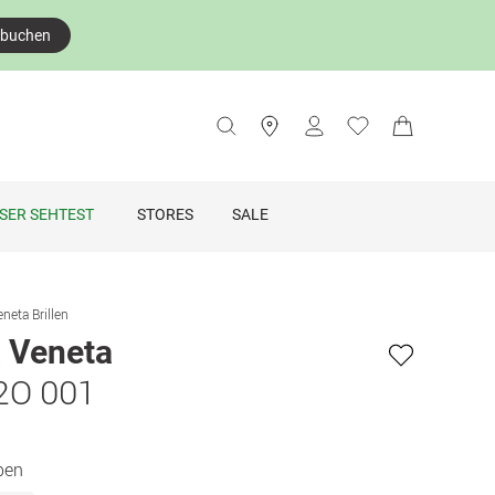
 buchen
SER SEHTEST
STORES
SALE
neta Brillen
 Veneta
2O 001
ben