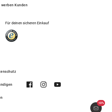
 werben Kunden
Für deinen sicheren Einkauf
tenschutz
ündigen
en
10%
302O 001