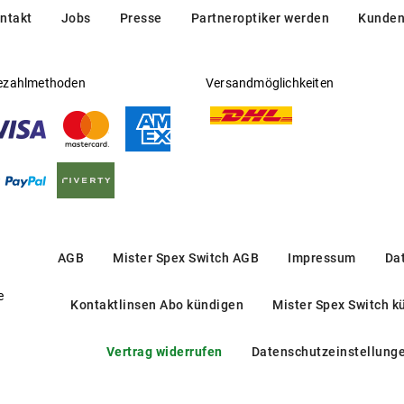
ntakt
Jobs
Presse
Partneroptiker werden
Kunden
ezahlmethoden
Versandmöglichkeiten
AGB
Mister Spex Switch AGB
Impressum
Da
e
Kontaktlinsen Abo kündigen
Mister Spex Switch k
Vertrag widerrufen
Datenschutzeinstellung
BV 1