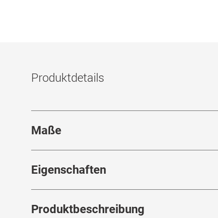
Produktdetails
Maße
Stegbreite
:
15
mm
Eigenschaften
Marke
:
Bottega Veneta
Produktbeschreibung