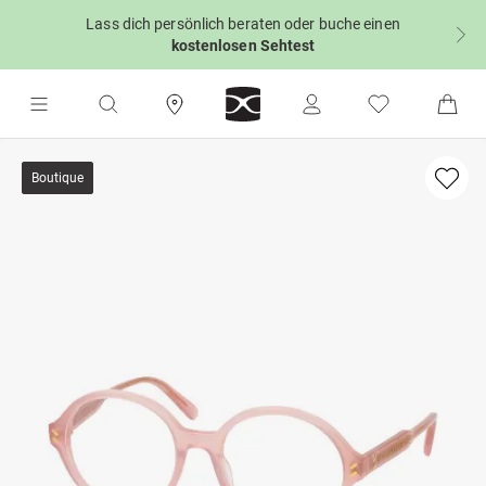
Lass dich persönlich beraten oder buche einen
kostenlosen Sehtest
Boutique