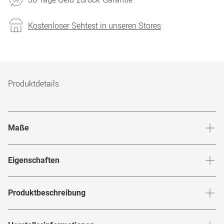
Kostenloser Sehtest in unseren Stores
Produktdetails
Maße
Stegbreite
:
19
mm
Glashö
Eigenschaften
Marke
:
Stella McCartney
Produktbeschreibung
Produktnummer
:
7891711
Entdecke die
, eine Brille
Stella McCartney
SC 50040 I 072