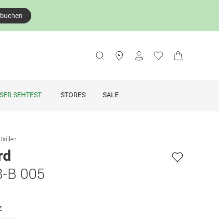
 buchen
SER SEHTEST
STORES
SALE
Brillen
rd
8-B 005
z