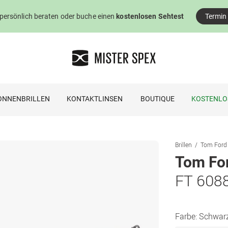
 persönlich beraten oder buche einen
kostenlosen Sehtest
Termin
ONNENBRILLEN
KONTAKTLINSEN
BOUTIQUE
KOSTENLO
Brillen
Tom Ford 
Tom Fo
FT 608
Farbe:
Schwar