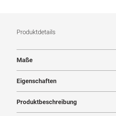
Produktdetails
Maße
Stegbreite
:
22
mm
Eigenschaften
Marke
:
Tom Ford
Rahm
Produktbeschreibung
Produktnummer
:
7989025
Feder