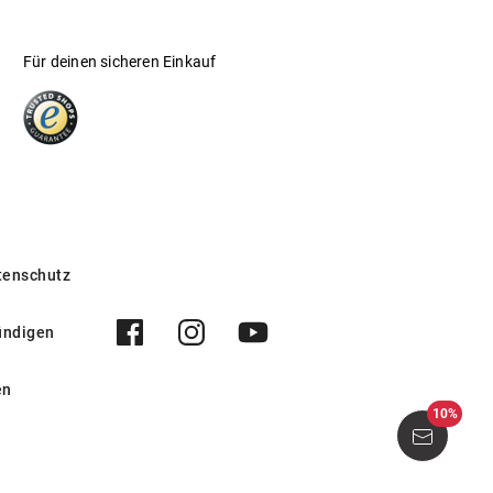
Für deinen sicheren Einkauf
tenschutz
ündigen
en
10%
005