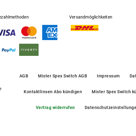
ezahlmethoden
Versandmöglichkeiten
AGB
Mister Spex Switch AGB
Impressum
Da
e
Kontaktlinsen Abo kündigen
Mister Spex Switch k
Vertrag widerrufen
Datenschutzeinstellung
FT 6088-B 