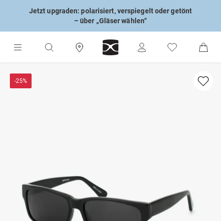
Jetzt upgraden: polarisiert, verspiegelt oder getönt
– über „Gläser wählen“
-25%