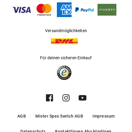
Gleitsichtfähig
:
Nein
Hersteller
:
Luxottica Group S.p.A
Versandmöglichkeiten
Für deinen sicheren Einkauf
AGB
Mister Spex Switch AGB
Impressum
Datenschutz
Kontaktlinsen Abo kündigen