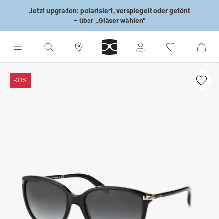
Jetzt upgraden: polarisiert, verspiegelt oder getönt
– über „Gläser wählen“
-33%