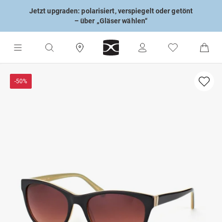
Jetzt upgraden: polarisiert, verspiegelt oder getönt
– über „Gläser wählen“
-50%