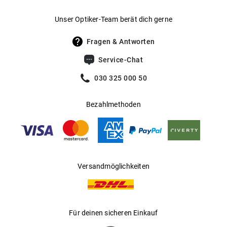
Gewicht
:
44 g
Unser Optiker-Team berät dich gerne
UV400 Filter
:
Ja
Fragen & Antworten
Filterkategorie
:
3 (Lichtdurchlässigkeit 8 % - 18 %):
Service-Chat
Schützt vor intensiver
Sonneneinstrahlung am Strand, in den
030 325 000 50
Bergen und in südeuropäischen
Ländern
Bezahlmethoden
Gleitsichtfähig
:
Ja
Hersteller
:
Luxottica Group S.p.A
Versandmöglichkeiten
Für deinen sicheren Einkauf