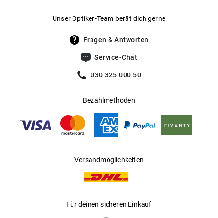
Rechteckige Form mit Vollrandfassung
Gewicht
:
35 g
Hochwertiger, stabiler Kunststoffrahmen
Unser Optiker-Team berät dich gerne
UV400 Filter
:
Ja
CE-Gütesiegel garantiert UV-Schutz nach
Fragen & Antworten
europäischer Norm
Filterkategorie
:
3 (Lichtdurchlässigkeit 8 % - 18 %):
Service-Chat
Schützt vor intensiver
Auch mit Sehstärke erhältlich
Sonneneinstrahlung am Strand, in den
030 325 000 50
Bergen und in südeuropäischen
Mehr über
erfahren Sie
.
Aspect
hier
Ländern
Bezahlmethoden
Gleitsichtfähig
:
Ja
Hersteller
:
Aoyama Optical Germany GmbH
Versandmöglichkeiten
Für deinen sicheren Einkauf