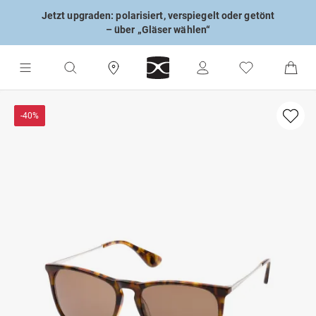
Jetzt upgraden: polarisiert, verspiegelt oder getönt
– über „Gläser wählen“
-40%