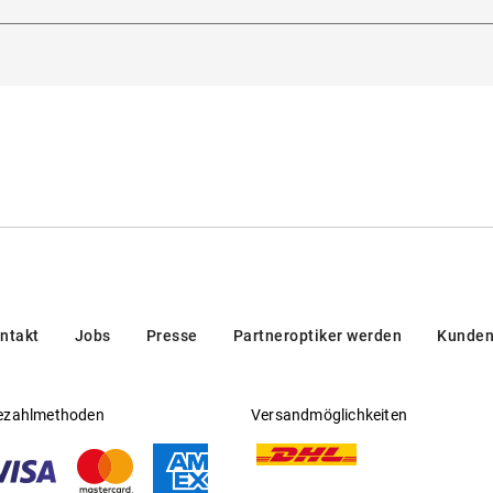
5129, Padua, Italien
itsichtfähig
:
Nein
 europäischer Norm
steller
:
Safilo GmbH
ntakt
Jobs
Presse
Partneroptiker werden
Kunden
ezahlmethoden
Versandmöglichkeiten