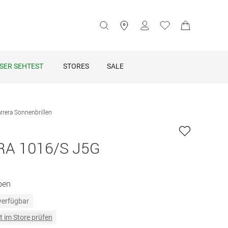
SER SEHTEST
STORES
SALE
rrera Sonnenbrillen
A 1016/S J5G
ben
 verfügbar
t im Store prüfen