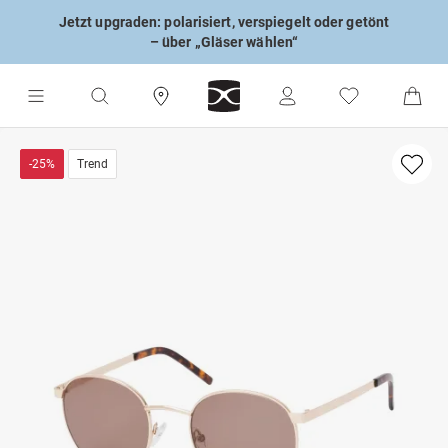
Jetzt upgraden: polarisiert, verspiegelt oder getönt
– über „Gläser wählen“
-25%
Trend