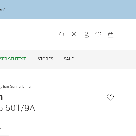
en“
SER SEHTEST
STORES
SALE
y-Ban Sonnenbrillen
n
6 601/9A
z