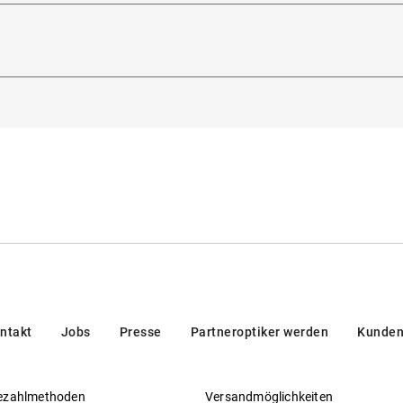
Glasbreite
:
54
mm
rkategorie
:
3 (Lichtdurchlässigkeit 8 % - 18 %): Schützt vor i
heitsverordnung (GPSR)
:
den Bergen und in südeuropäischen Ländern
dorna 3, 20123, Milan, Italien
sichtfähig
:
Ja
 europäischer Norm
en/brands/customer-care/
eller
:
Luxottica Group S.p.A
ntakt
Jobs
Presse
Partneroptiker werden
Kunden
ezahlmethoden
Versandmöglichkeiten