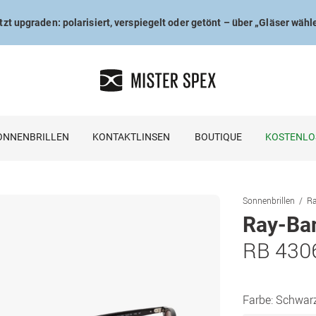
tzt upgraden: polarisiert, verspiegelt oder getönt – über „Gläser wähl
ONNENBRILLEN
KONTAKTLINSEN
BOUTIQUE
KOSTENLO
Sonnenbrillen
Ra
Ray-Ba
RB 430
Farbe:
Schwar