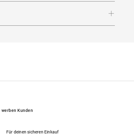
Bügellänge
:
145
mm
ntensiver Sonneneinstrahlung am Strand, in
 werben Kunden
Für deinen sicheren Einkauf