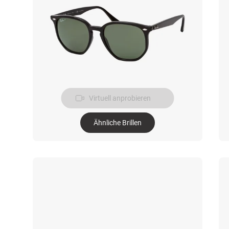
Virtuell anprobieren
Ähnliche Brillen