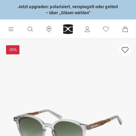
Jetzt upgraden: polarisiert, verspiegelt oder getönt
– über „Gläser wählen“
-50%