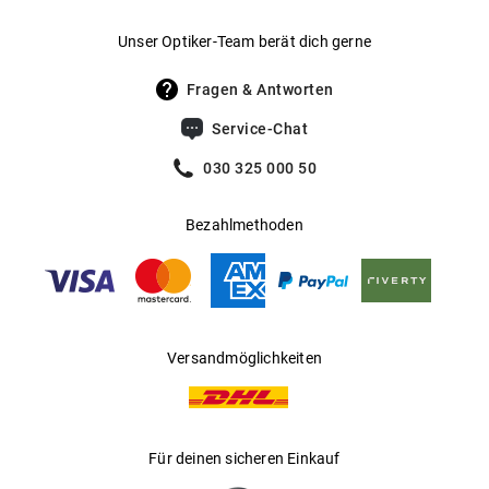
Gewicht
:
32 g
Unser Optiker-Team berät dich gerne
UV400 Filter
:
Ja
Fragen & Antworten
Filterkategorie
:
3 (Lichtdurchlässigkeit 8 % - 18 %):
Service-Chat
Schützt vor intensiver
Sonneneinstrahlung am Strand, in den
030 325 000 50
Bergen und in südeuropäischen
Ländern
Bezahlmethoden
Gleitsichtfähig
:
Ja
Hersteller
:
MasterDis GmbH
Versandmöglichkeiten
Für deinen sicheren Einkauf