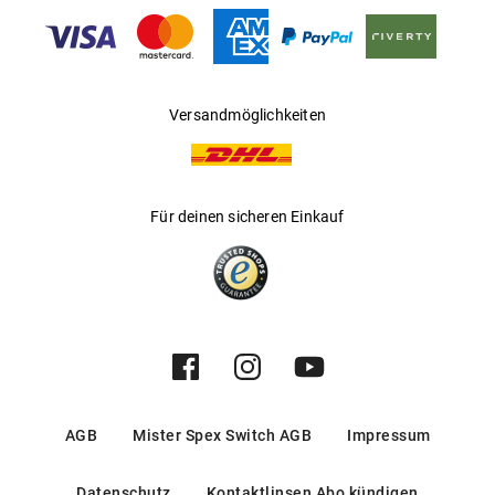
Gleitsichtfähig
:
Nein
Hersteller
:
Luxottica Group S.p.A
Versandmöglichkeiten
Für deinen sicheren Einkauf
AGB
Mister Spex Switch AGB
Impressum
Datenschutz
Kontaktlinsen Abo kündigen