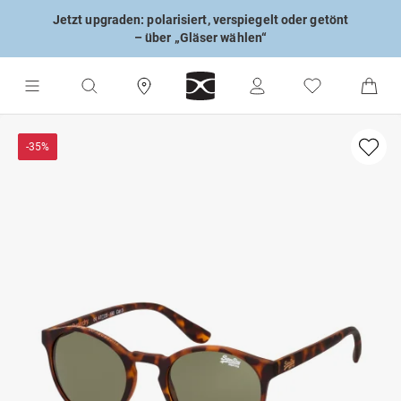
Jetzt upgraden: polarisiert, verspiegelt oder getönt
– über „Gläser wählen“
-35%