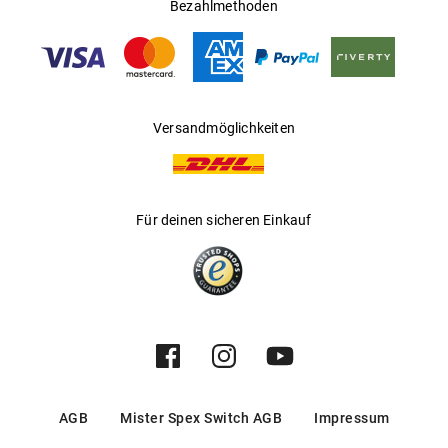
Ländern
Bezahlmethoden
Gleitsichtfähig
:
Ja
Hersteller
:
Eschenbach Optik GmbH
Versandmöglichkeiten
Für deinen sicheren Einkauf
AGB
Mister Spex Switch AGB
Impressum