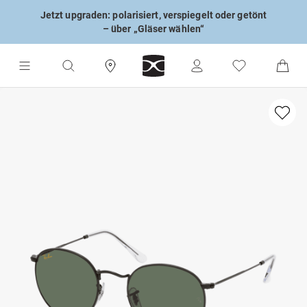
Jetzt upgraden: polarisiert, verspiegelt oder getönt
– über „Gläser wählen“