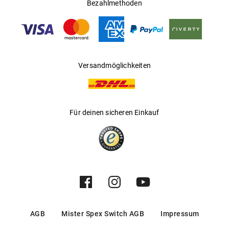
Ländern
Bezahlmethoden
Gleitsichtfähig
:
Ja
Hersteller
:
Aoyama Optical Germany GmbH
Versandmöglichkeiten
Für deinen sicheren Einkauf
AGB
Mister Spex Switch AGB
Impressum