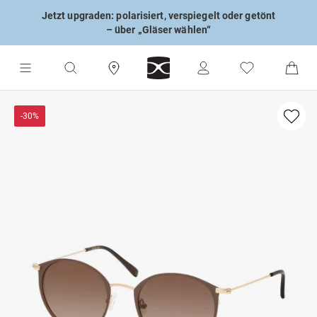
Jetzt upgraden: polarisiert, verspiegelt oder getönt
– über „Gläser wählen“
-30%