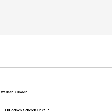
elbstbewusst ins Rampenlicht rücken. Wage
Bügellänge
:
140
mm
 intensiver Sonneneinstrahlung am Strand, in
 werben Kunden
Für deinen sicheren Einkauf