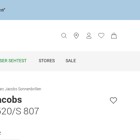
en“
SER SEHTEST
STORES
SALE
rc Jacobs Sonnenbrillen
acobs
20/S 807
z