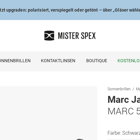
tzt upgraden: polarisiert, verspiegelt oder getönt – über „Gläser wähl
ONNENBRILLEN
KONTAKTLINSEN
BOUTIQUE
KOSTENLO
Sonnenbrillen
Ma
Marc J
MARC 5
Farbe:
Schwar