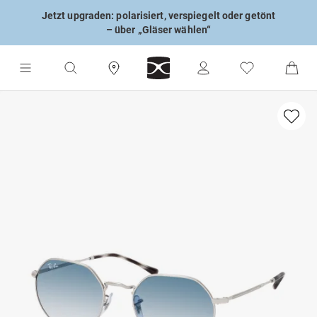
Jetzt upgraden: polarisiert, verspiegelt oder getönt
– über „Gläser wählen“