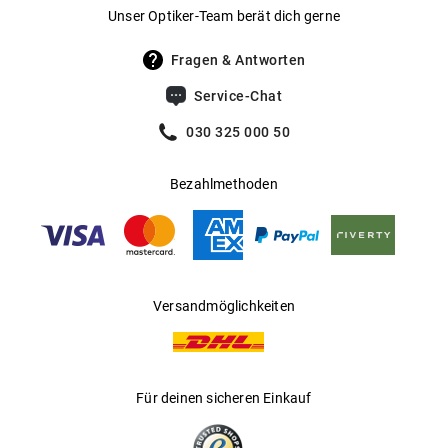
Gewicht
:
31 g
Unser Optiker-Team berät dich gerne
UV400 Filter
:
Ja
Fragen & Antworten
Filterkategorie
:
2 (Lichtdurchlässigkeit 18 % - 43 %): Für
Service-Chat
sonnige Tage in Mitteleuropa; optimal
für den Alltagsgebrauch.
030 325 000 50
Gleitsichtfähig
:
Ja
Bezahlmethoden
Hersteller
:
Luxottica Group S.p.A
Versandmöglichkeiten
Für deinen sicheren Einkauf