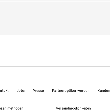
Glasbreite
:
55
mm
Filterkategorie
:
3 (Lichtdurchlässigkeit 8 % - 18 %): 
heitsverordnung (GPSR)
:
Strand, in den Bergen und in südeur
dorna 3, 20123, Milan, Italien
 und Metall
Gleitsichtfähig
:
Ja
 europäischer Norm
en/brands/customer-care/
Hersteller
:
Luxottica Group S.p.A
ntakt
Jobs
Presse
Partneroptiker werden
Kunden
ezahlmethoden
Versandmöglichkeiten