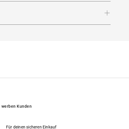
Bügellänge
:
140
mm
Schützt vor intensiver Sonneneinstrahlung am
opäischen Ländern
 werben Kunden
Für deinen sicheren Einkauf