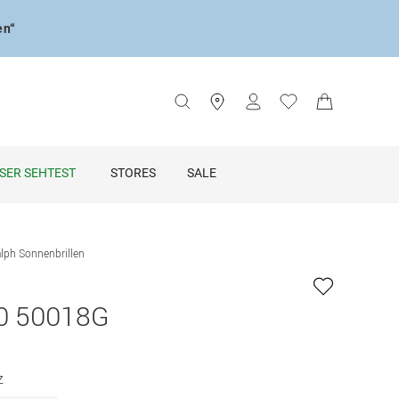
en“
SER SEHTEST
STORES
SALE
lph Sonnenbrillen
0 50018G
z