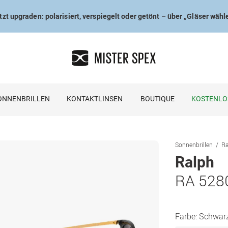
tzt upgraden: polarisiert, verspiegelt oder getönt – über „Gläser wähl
ONNENBRILLEN
KONTAKTLINSEN
BOUTIQUE
KOSTENLO
Sonnenbrillen
Ra
Ralph
RA 528
Farbe:
Schwar