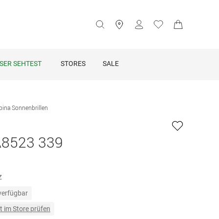
SER SEHTEST
STORES
SALE
pina Sonnenbrillen
A8523 339
z
 verfügbar
t im Store prüfen