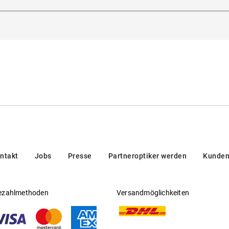
Sulzemoos, Deutschland
itsichtfähig
:
Nein
 europäischer Norm
steller
:
Alpina
ntakt
Jobs
Presse
Partneroptiker werden
Kunden
ezahlmethoden
Versandmöglichkeiten